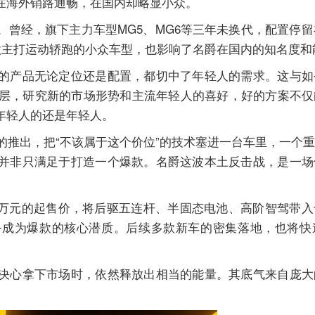
在海外销路通畅，在国内却略显小众。
曾经，旗下主力车型MG5、MG6等三年未换代，配置停留
款主打运动轿跑的小众车型，也影响了名爵在国内的知名度和
的产品无论定位还是配置，都切中了年轻人的需求。这与如
理层，研究新的市场形势和主流年轻人的喜好，好的方案不
年轻人的还是年轻人。
的推出，把“不该属于这个价位”的技术塞进一台车里，一个
并非只满足于打造一个爆款。名爵这波本土反击战，是一场
.98万元的起售价，将后驱五连杆、半固态电池、高阶智驾带
备成为爆款的核心潜质。后续多款新车的密集落地，也将快
决心拿下市场时，依然释放出相当的能量。其底气来自庞大