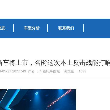
动态
车型分析
联系我们
波新车将上市，名爵这次本土反击战能打
-05-27 20:51:49 作者 ：车圈纪事圈姐 浏览量 ：
1899