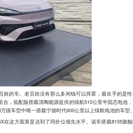
通老百姓的车。老百姓没有那么多闲钱可以挥霍，最在乎的是
组合，低配版搭载清陶能源提供的续航510公里半固态电池
0万级车型中唯一搭载宁德时代600公里以上续航电池的车型
4X在这方面算是达到了同价位领先水平。该车搭载8155旗
。