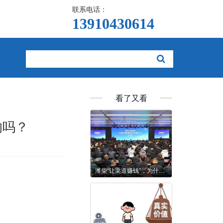
联系电话：
13910430614  
看了又看
响吗？
潍柴“让渠道赚钱”，为什么不止是说说而已？