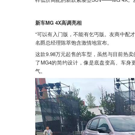
新车MG 4X高调亮相
“可以有入门版，不能有乞丐版。友商中配才
名爵总经理陈萃饱含激情地宣布。
这款9.98万元起售的车型，虽然与目前热
了MG4的简约设计，像是底盘变高、车身
气。