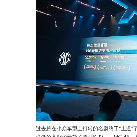
过去总在小众车型上打转的名爵终于“上道”
样低价高配的新款紧凑型SUV——MG 4