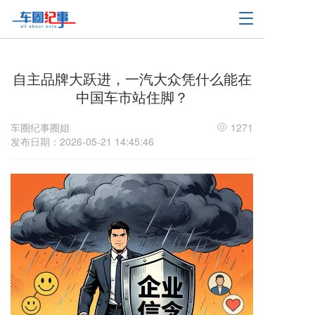
T
o
g
g
l
自主品牌大跃进，一汽大众凭什么能在
e
中国车市站住脚？
n
a
车圈纪事圈姐
1271
v
发布日期：2026-05-21 14:45:46
i
g
a
t
i
o
n