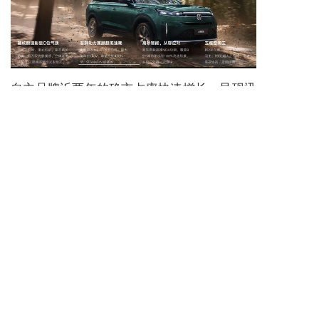
自主品牌近两年的确市占率快速增长，呈现迅
猛发展态势，但快速发展下也有诸多隐藏问
题；部分品牌为了冲销量让经销商堆积大量库
存车；产品开发周期短到一年左右，验证实验
做的不够，推向市场后屡屡被曝光出现小毛
病；售后不透明，质保政策不清晰，有大量文
字套路。
汽车企业应该追求走得稳，而不是走得快。一
味的堆配置，轻视整车的稳定性、长期口碑，
最终会得到反噬。消费者们会重新选择那些对