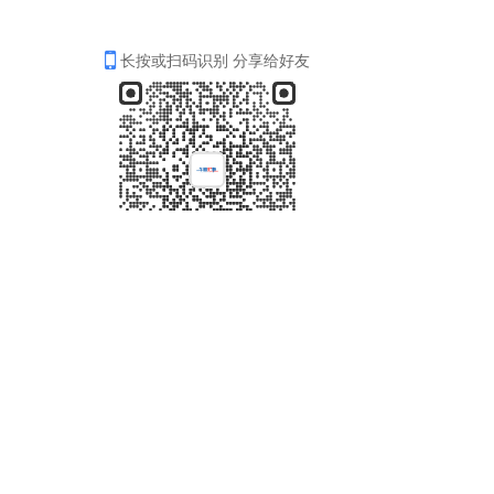
长按或扫码识别 分享给好友
天津思宇元肇文化传媒有限公司
关于我们
车圈纪事是一家出品深度内容，专注汽车产经分析的
新锐媒体，设有行业动态、汽车人物、车型分析等板
块，以独到视角洞察车市发展动态、行业风云人物。