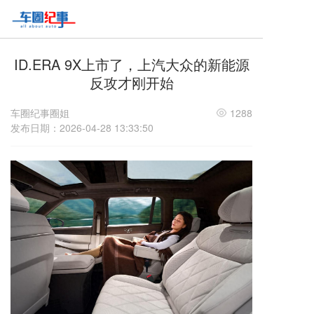
T
o
g
g
ID.ERA 9X上市了，上汽大众的新能源
l
反攻才刚开始
e
n
车圈纪事圈姐
1288
a
发布日期：2026-04-28 13:33:50
v
i
g
a
t
i
o
n