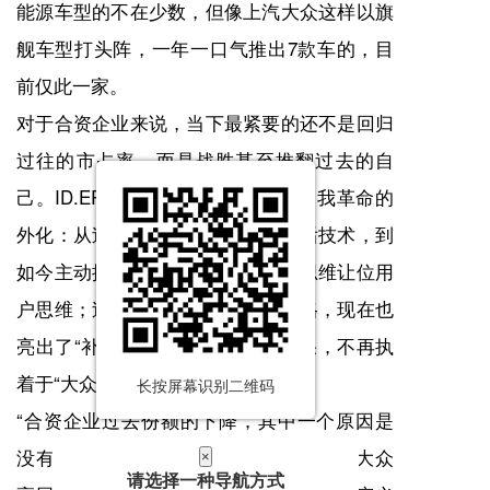
能源车型的不在少数，但像上汽大众这样以旗
舰车型打头阵，一年一口气推出7款车的，目
前仅此一家。
对于合资企业来说，当下最紧要的还不是回归
过往的市占率，而是战胜甚至推翻过去的自
己。ID.ERA 9X身上正是上汽大众自我革命的
外化：从过去公开质疑增程式是落后技术，到
如今主动推出增程车型，是工程师思维让位用
户思维；过去遵循内饰规整实用风格，现在也
亮出了“补课”智能化、科技感的成果，不再执
着于“大众光环”。
长按屏幕识别二维码
“合资企业过去份额的下降，其中一个原因是
没有把产品定义权拿到中国。”一位上汽大众
×
请选择一种导航方式