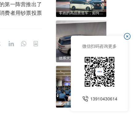
的第一阵营推出了
消费者用钞票投票
零跑的高品质造车，如何践行在D99上？
微信扫码咨询更多
德系大六座增程SUV正视听，示范什么才是“给到用户真正的价值”
13910430614
中国重汽集团开展“登峰”赋能行动暨2026年新能源专项培训