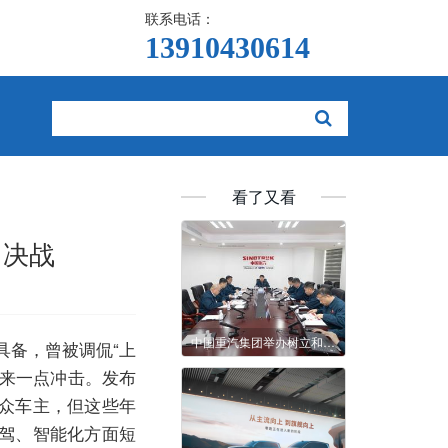
联系电话：
13910430614  
看了又看
力决战
中国重汽集团举办树立和践行正确政绩观学习教育专题读书班
具备，曾被调侃“上
带来一点冲击。发布
大众车主，但这些年
驾、智能化方面短