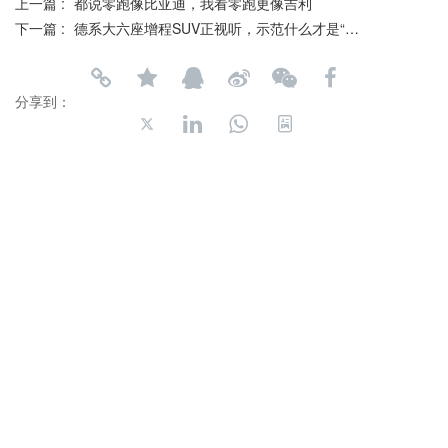
上一篇 :
都说零跑像比亚迪，我看零跑更像吉利
下一篇 :
德系大六座增程SUV正视听，示范什么才是“给到用户真正的价值”
分享到：
长按或扫码识别 分享给好友