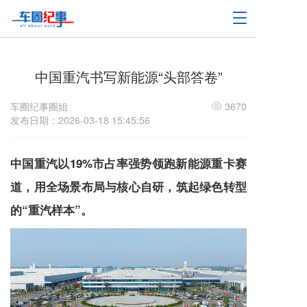
T
o
g
g
l
中国重汽书写新能源“头部答卷”
e
n
车圈纪事圈姐
3670
a
发布日期：2026-03-18 15:45:56
v
i
g
中国重汽以19%市占率强势领跑新能源重卡赛
a
t
道，用全场景布局与核心自研，筑起绿色转型
i
的“重汽样本”。
o
n