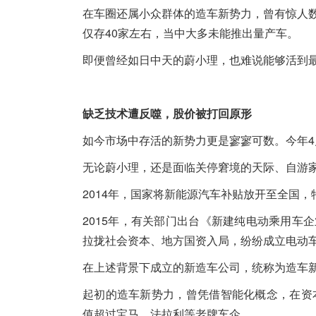
在车圈还属小众群体的造车新势力，曾有惊人数量
仅存40家左右，当中大多未能推出量产车。
即便曾经如日中天的蔚小理，也难说能够活到最后
缺乏技
术
遭反噬，股价被打回原形
如今市场中存活的新势力更是寥寥可数。今年4
无论蔚小理，还是面临关停窘境的天际、自游家和
2014年，国家将新能源汽车补贴放开至全国
2015年，有关部门出台《新建纯电动乘用
拉拢社会资本、地方国资入局，纷纷成立电动
在上述背景下成立的新造车公司，统称为造车
起初的造车新势力，曾凭借智能化概念，在资本市
值超过宝马、法拉利等老牌车企。