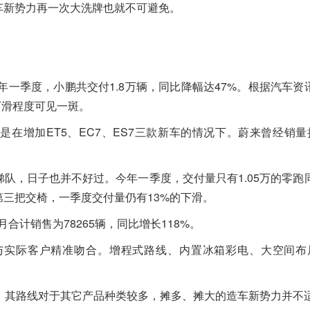
车新势力再一次大洗牌也就不可避免。
一季度，小鹏共交付1.8万辆，同比降幅达47%。根据汽车资讯公司
下滑程度可见一斑。
在增加ET5、EC7、ES7三款新车的情况下。蔚来曾经销量
队，日子也并不好过。今年一季度，交付量只有1.05万的零跑同
三把交椅，一季度交付量仍有13%的下滑。
合计销售为78265辆，同比增长118%。
与实际客户精准吻合。增程式路线、内置冰箱彩电、大空间布
，其路线对于其它产品种类较多，摊多、摊大的造车新势力并不