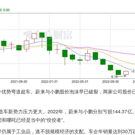
件优势弯道超车。蔚来与小鹏股价泡沫早已破裂，两家公司股价已
新势力压力更大。2022年，蔚来与小鹏分别亏损144.37亿、
想和哪吒已经是当中的“佼佼者”。
样仍属于工业品，逃不脱规模经济的支配。车企年销量达到30万