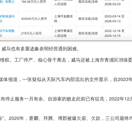
，威马也有多重迹象表明经营遇到困难。
工维权。工厂停产、核心骨干离去，威马还被上海市青浦区消保委
媒体报道，一张疑似从天际汽车内部流出的文件显示，自2023年
宣布停止服务一月有余。自游家的败走此前已有征兆，2022年1
际”。2020年，赛麟、拜腾、博郡被爆欠薪、欠款，三公司最