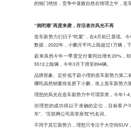
的独门绝技，竞争中落败自然在情理之中，造
“倒闭潮”再度来袭，存活者亦风光不再
造车新势力们日子“吃紧”，在4月前已显现。今年
数据，2022年，小鹏月平均上险超过1万辆，
蔚来虽然今年一季度交付量同比增长20%，却是
5512上险辆，今年3月下滑至894辆。
品牌形象、定价低于蔚小理的造车新势力第二梯
哪吒虽然销量排名挤下小鹏，坐上造车新势力第
理想的风光在造车新势力中可谓异类，今年1-4月
但理想的成功得以于准确的定位，目标客户
车”、“互联网公司高管座驾”代名词。
不同于其它新势力，理想只专注于大空间SUV