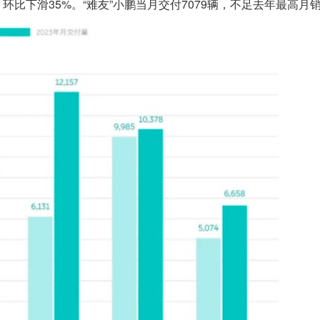
，环比下滑35%。“难友”小鹏当月交付7079辆，不足去年最高月