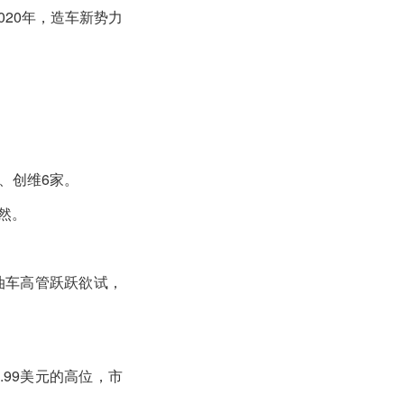
020年，造车新势力
、创维6家。
然。
。
油车高管跃跃欲试，
.99美元的高位，市