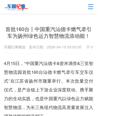
T
o
g
g
l
首批160台丨中国重汽汕德卡燃气牵引
e
车为扬州绿色运力智慧物流添动能！
n
a
车圈纪事圈姐
发布日期：2026-04-15 00:00:00
0
v
i
g
4月15日，“中国重汽汕德卡&壹米滴答&三笑智
a
t
慧物流园首批160台汕德卡燃气牵引车交车仪
i
o
式”在江苏省扬州市隆重举行。本次批量交付
n
仪式，是产业链上下游企业深度联动、携手聚
力的生动实践，也是中国重汽以绿色运力赋能
智慧物流，为长三角现代物流高质量发展注入
强劲动能的鲜活例证。