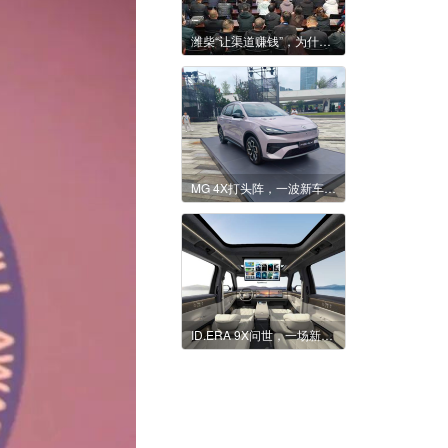
潍柴“让渠道赚钱”，为什么不止是说说而已？
MG 4X打头阵，一波新车将上市，名爵这次本土反击战能打响吗？
ID.ERA 9X问世，一场新老势力造车话语权的争夺战