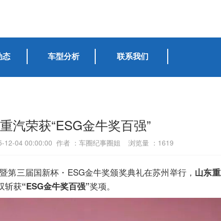
动态
车型分析
联系我们
重汽荣获“ESG金牛奖百强”
-12-04 00:00:00 作者 ：车圈纪事圈姐 浏览量 ：
1619
论坛暨第三届国新杯・ESG金牛奖颁奖典礼在苏州举行，
山东重
双斩获
奖项。
“ESG金牛奖百强”