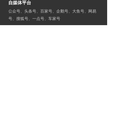
自媒体平台
公众号、头条号、百家号、企鹅号、大鱼号、网易
号、搜狐号、一点号、车家号
联系我们
姓名：张诗雨  
电话：
13910430614
邮箱：
13311402916
@163.com
Copyright  © 2023天津思宇元肇文化传媒有限公司
备案号：
津ICP备20230032
60号-1
支持
反馈
关注
数据