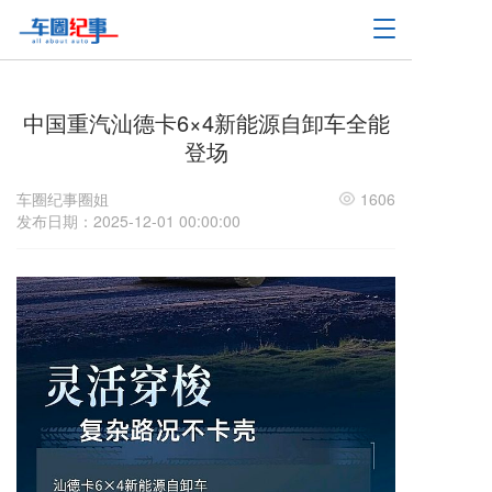
T
o
g
g
l
中国重汽汕德卡6×4新能源自卸车全能
e
登场
n
a
车圈纪事圈姐
1606
v
发布日期：2025-12-01 00:00:00
i
g
a
t
i
o
n