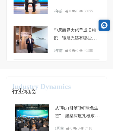
2年前
0
0
38055
印尼商界大佬早成旧相
识，谭旭光还有哪些国
际友人？
2年前
0
0
40588
Industry Dynamics
行业动态
从“动力引擎”到“绿色生
态”：潍柴深度扎根东南
亚的破局与进化
1周前
0
0
7418