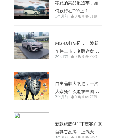
零跑的高品质造车，如
何践行在D99上？
1个月前
0
0
6119
车型分析
MG 4X打头阵，一波新
车将上市，名爵这次本
2个月前
0
0
8783
土反击战能打响吗？
行业动态
自主品牌大跃进，一汽
大众凭什么能在中国车
2个月前
0
0
7279
市站住脚？
车型分析
新款旗舰61%下定客户来
自其它品牌，上汽大众
3个月前
0
0
7492