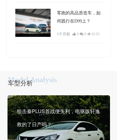
零跑的高品质造车，如
何践行在D99上？
1个月前
0
0
6119
Model Analysis
车型分析
狙击秦PLUS首战便失利，电驱版轩逸
救的了日产吗？