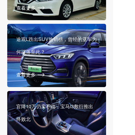
查看更多
途观L跌出SUV热销榜，曾经的亚军为
何跌落至此？
查看更多
官降10万仍卖不动，宝马i3敷衍推出
终败北