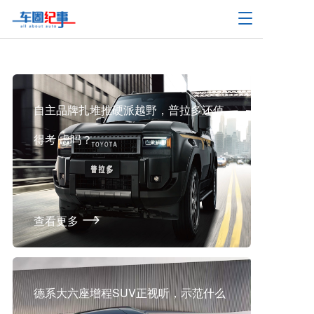
T
o
g
g
l
e
n
自主品牌扎堆推硬派越野，普拉多还值
a
v
得考 虑吗？
i
g
a
t
i
o
查看更多
n
德系大六座增程SUV正视听，示范什么