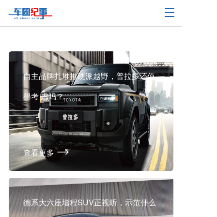
T
o
g
g
l
e
n
自主品牌扎堆推硬派越野，普拉多还值
a
v
得考 虑吗？
i
g
a
t
i
o
查看更多
n
德系大六座增程SUV正视听，示范什么