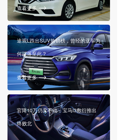
查看更多
途观L跌出SUV热销榜，曾经的亚军为
何跌落至此？
查看更多
官降10万仍卖不动，宝马i3敷衍推出
终败北