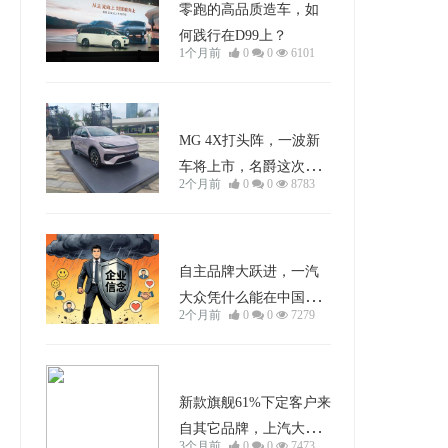
零跑的高品质造车，如
何践行在D99上？
1个月前
0
0
6101
车型分析
MG 4X打头阵，一波新
车将上市，名爵这次本
2个月前
0
0
8783
土反击战能打响吗？
行业动态
自主品牌大跃进，一汽
大众凭什么能在中国车
2个月前
0
0
7279
市站住脚？
车型分析
新款旗舰61%下定客户来
自其它品牌，上汽大众
3个月前
0
0
7473