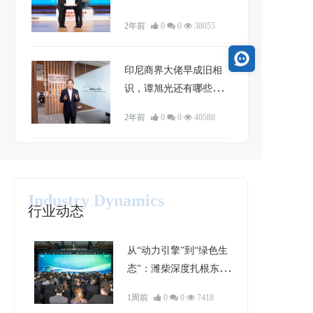
2年前
0
0
38055
印尼商界大佬早成旧相
识，谭旭光还有哪些国
际友人？
2年前
0
0
40588
Industry Dynamics
行业动态
从“动力引擎”到“绿色生
态”：潍柴深度扎根东南
亚的破局与进化
1周前
0
0
7418