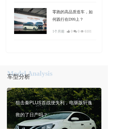
零跑的高品质造车，如
何践行在D99上？
1个月前
0
0
6101
Model Analysis
车型分析
狙击秦PLUS首战便失利，电驱版轩逸
救的了日产吗？