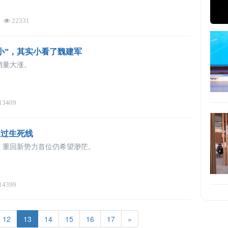
22331
小”，其实小看了魏建军
销量大涨。
13409
越过生死线
，重回新势力首位仍希望渺茫。
14399
12
13
14
15
16
17
»