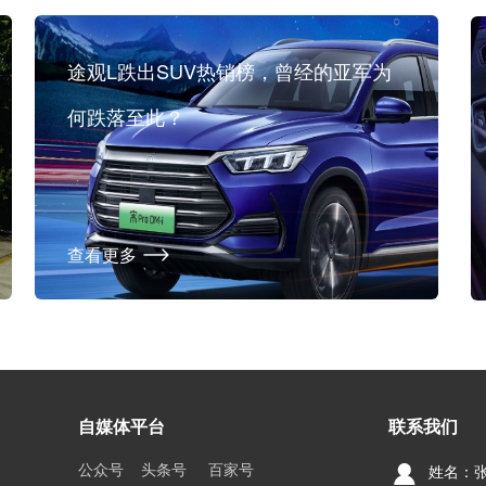
途观L跌出SUV热销榜，曾经的亚军为
何跌落至此？
查看更多
自媒体平台
联系我们
公众号    头条号     百家号     
姓名：张