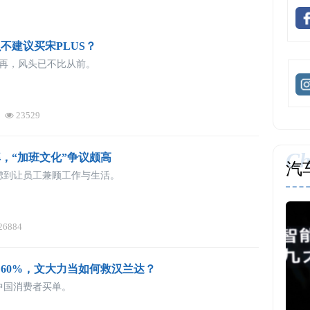
不建议买宋PLUS？
不再，风头已不比从前。
23529
Ch
，“加班文化”争议颇高
汽
虑到让员工兼顾工作与生活。
26884
60%，文大力当如何救汉兰达？
中国消费者买单。