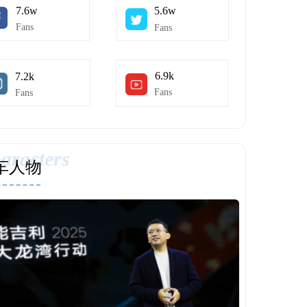
7.6w  
5.6w  
Fans
Fans
6.9k  
7.2k  
Fans
Fans
aracters
车人物