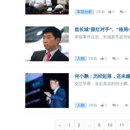
车型分析
0
0
2年前
批长城“眼红对手”、“格局
举报事件过后，长城新车反而
人物
0
0
2年前
何小鹏：历经起落，还未
交过学费，奋起直追的何小鹏
人物
0
0
2年前
«
1
2
...
9
10
11