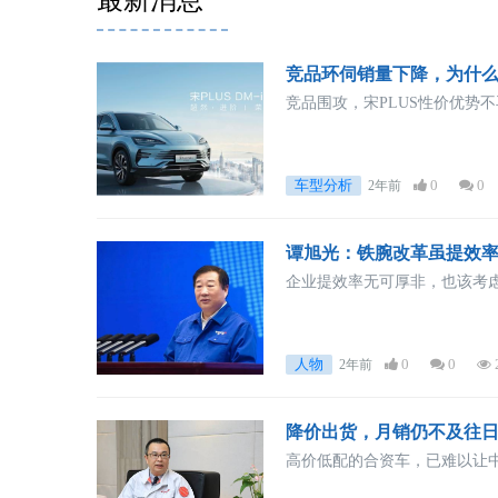
最新消息 
竞品环伺销量下降，为什么
竞品围攻，宋PLUS性价优势
车型分析
0
0
2年前
谭旭光：铁腕改革虽提效率
企业提效率无可厚非，也该考
人物
0
0
2年前
降价出货，月销仍不及往日
高价低配的合资车，已难以让