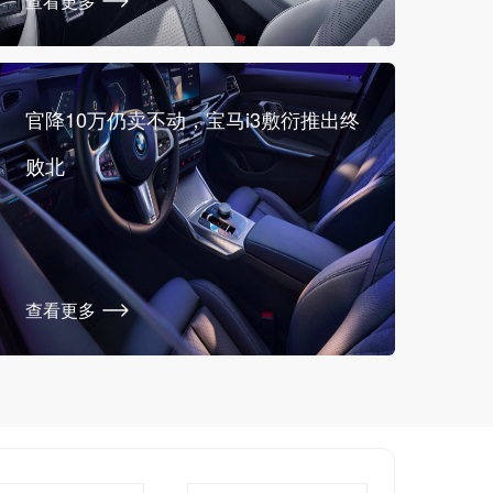
查看更多
官降10万仍卖不动，宝马i3敷衍推出终
败北
查看更多