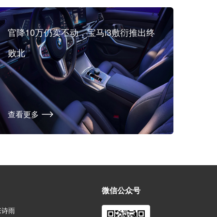
官降10万仍卖不动，宝马i3敷衍推出终
败北
查看更多
微信公众号  
诗雨  