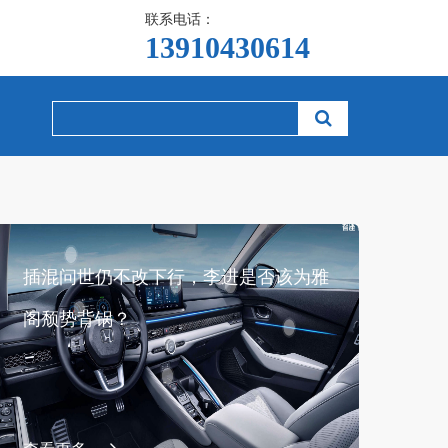
联系电话：
13910430614  
插混问世仍不改下行，李进是否该为雅
阁颓势背锅？