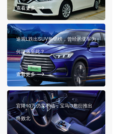
查看更多
途观L跌出SUV热销榜，曾经的亚军为
何跌落至此？
查看更多
官降10万仍卖不动，宝马i3敷衍推出
终败北