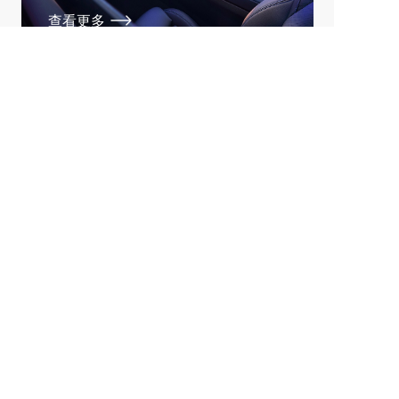
查看更多
天津思宇元肇文化传媒有限公司
关于我们
车圈纪事是一家出品深度内容，专注汽车产经分析的
新锐媒体，设有行业动态、汽车人物、车型分析等板
块，以独到视角洞察车市发展动态、行业风云人物。
自媒体平台
公众号、头条号、百家号、企鹅号、大鱼号、网易
号、搜狐号、一点号、车家号
联系我们
姓名：张诗雨  