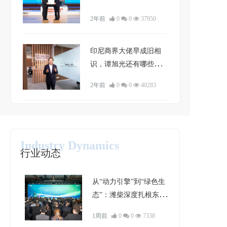
2年前
0
0
37950
印尼商界大佬早成旧相
识，谭旭光还有哪些国
际友人？
2年前
0
0
40283
Industry Dynamics
行业动态
从“动力引擎”到“绿色生
态”：潍柴深度扎根东南
亚的破局与进化
1周前
0
0
7338