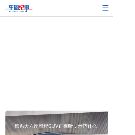
T
o
g
g
l
e
n
自主品牌扎堆推硬派越野，普拉多还值
a
v
得考 虑吗？
i
g
a
t
i
o
查看更多
n
德系大六座增程SUV正视听，示范什么