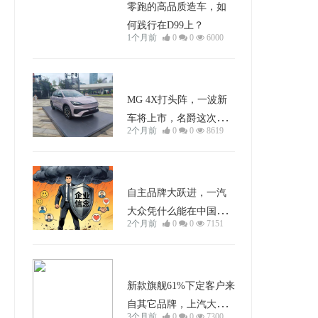
零跑的高品质造车，如
何践行在D99上？
1个月前
0
0
6000
车型分析
MG 4X打头阵，一波新
车将上市，名爵这次本
2个月前
0
0
8619
土反击战能打响吗？
行业动态
自主品牌大跃进，一汽
大众凭什么能在中国车
2个月前
0
0
7151
市站住脚？
车型分析
新款旗舰61%下定客户来
自其它品牌，上汽大众
3个月前
0
0
7300