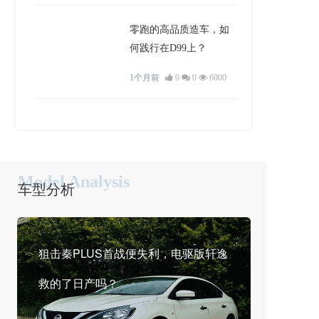
零跑的高品质造车，如
何践行在D99上？
1个月前
0
0
6000
Model Analysis
车型分析
狙击秦PLUS首战便失利，电驱版轩逸
救的了日产吗？